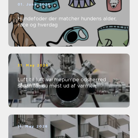
01. June 2026
Hundefoder der matcher hundens alder,
race og hverdag
31. May 2026
Luft til luft varmepumpe odsherred
sådan får du mest ud af varmen
11. May 2026