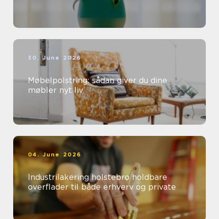
30. June 2026
Møbelpolstring: sådan giver du dine
møbler nyt liv
04. June 2026
Industrilakering holstebro holdbare
overflader til både erhverv og private