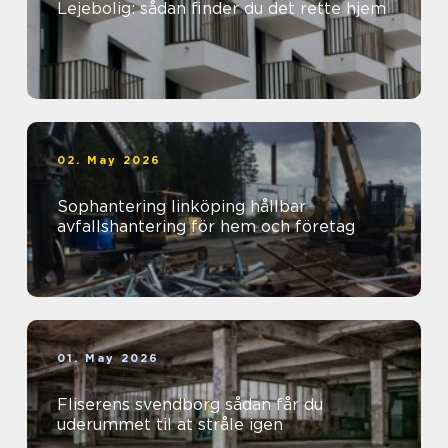
Lejebolig: sådan finder du det rette hjem
02. May 2026
Sophantering linköping hållbar
avfallshantering för hem och företag
01. May 2026
Fliserens svendborg sådan får du
uderummet til at stråle igen