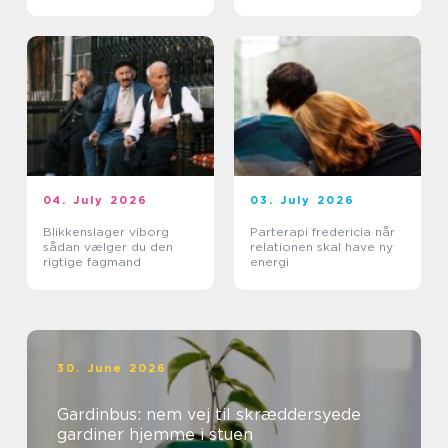
og erhverv
og erhverv
04. July 2026
03. July 2026
Blikkenslager viborg
Parterapi fredericia når
sådan vælger du den
relationen skal have ny
rigtige fagmand
energi
30. June 2026
Gardinbus: nem vej til skræddersyede
gardiner hjemme i stuen