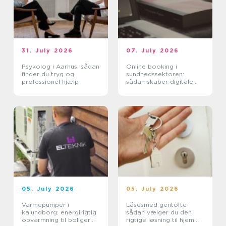
31. July 2026
07. July 2026
Psykolog i Aarhus: sådan
Online booking i
finder du tryg og
sundhedssektoren:
professionel hjælp
sådan skaber digitale
aftaler mere ro i
hverdagen
05. July 2026
05. July 2026
Varmepumper i
Låsesmed gentofte
kalundborg: energirigtig
sådan vælger du den
opvarmning til boliger
rigtige løsning til hjem