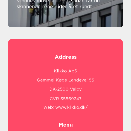
Vinduespudser odense sådan får du
skinnende rene ruder året rundt
Address
web:
www.klikko.dk/
Menu