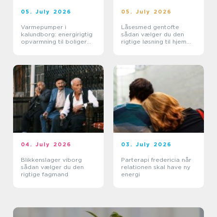
05. July 2026
05. July 2026
Varmepumper i
Låsesmed gentofte
kalundborg: energirigtig
sådan vælger du den
opvarmning til boliger
rigtige løsning til hjem
og erhverv
og erhverv
04. July 2026
03. July 2026
Blikkenslager viborg
Parterapi fredericia når
sådan vælger du den
relationen skal have ny
rigtige fagmand
energi