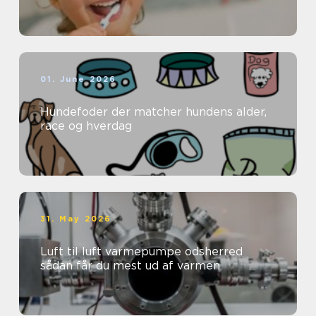
01. June 2026
Hundefoder der matcher hundens alder,
race og hverdag
31. May 2026
Luft til luft varmepumpe odsherred
sådan får du mest ud af varmen