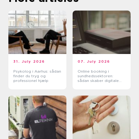
31. July 2026
07. July 2026
Psykolog i Aarhus: sådan
Online booking i
finder du tryg og
sundhedssektoren:
professionel hjælp
sådan skaber digitale
aftaler mere ro i
hverdagen