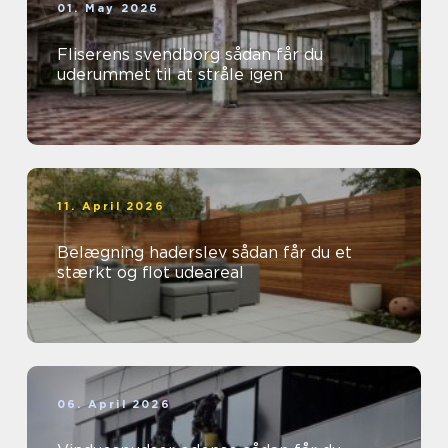
01. May 2026
Fliserens svendborg sådan får du
uderummet til at stråle igen
11. April 2026
Belægning haderslev sådan får du et
stærkt og flot udeareal
06. April 2026