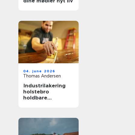
dine møbler nyt liv
04. june 2026
Thomas Andersen
Industrilakering
holstebro
holdbare
overflader til både
erhverv og private