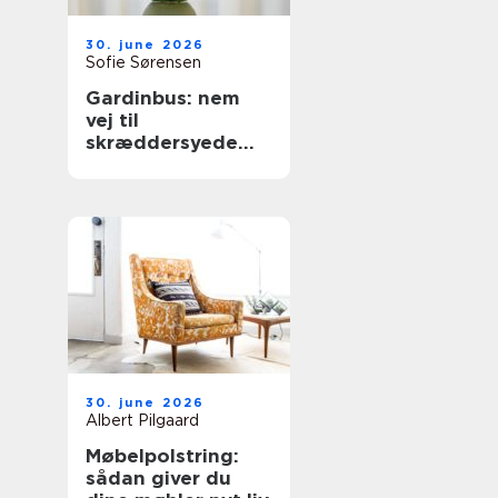
30. june 2026
Sofie Sørensen
Gardinbus: nem
vej til
skræddersyede
gardiner hjemme i
stuen
30. june 2026
Albert Pilgaard
Møbelpolstring:
sådan giver du