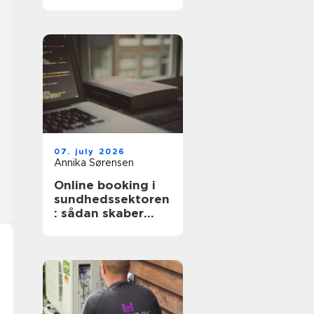
professionel hjælp
07. july 2026
Annika Sørensen
Online booking i
sundhedssektoren
: sådan skaber
digitale aftaler
mere ro i
hverdagen