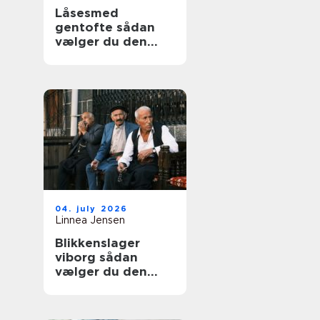
Låsesmed
gentofte sådan
vælger du den
rigtige løsning til
hjem og erhverv
04. july 2026
Linnea Jensen
Blikkenslager
viborg sådan
vælger du den
rigtige fagmand