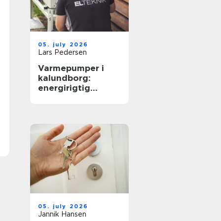
05. july 2026
Lars Pedersen
Varmepumper i
kalundborg:
energirigtig
opvarmning til
boliger og erhverv
05. july 2026
Jannik Hansen