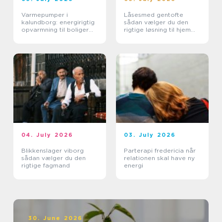
Varmepumper i
Låsesmed gentofte
kalundborg: energirigtig
sådan vælger du den
opvarmning til boliger
rigtige løsning til hjem
og erhverv
og erhverv
04. July 2026
03. July 2026
Blikkenslager viborg
Parterapi fredericia når
sådan vælger du den
relationen skal have ny
rigtige fagmand
energi
30. June 2026