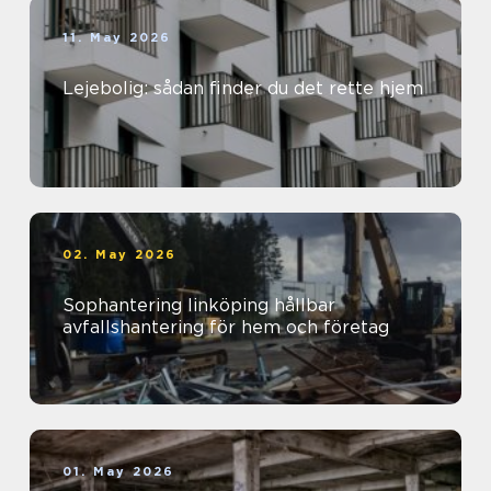
11. May 2026
Lejebolig: sådan finder du det rette hjem
02. May 2026
Sophantering linköping hållbar
avfallshantering för hem och företag
01. May 2026