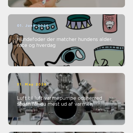
01. June 2026
Hundefoder der matcher hundens alder,
race og hverdag
31. May 2026
Luft til luft varmepumpe odsherred
sådan får du mest ud af varmen