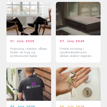
31. July 2026
07. July 2026
Psykolog i Aarhus: sådan
Online booking i
finder du tryg og
sundhedssektoren:
professionel hjælp
sådan skaber digitale
aftaler mere ro i
hverdagen
05. July 2026
05. July 2026