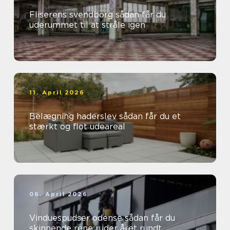
Fliserens svendborg sådan får du
uderummet til at stråle igen
11. April 2026
Belægning haderslev sådan får du et
stærkt og flot udeareal
06. April 2026
Vinduespudser odense sådan får du
skinnende rene ruder året rundt