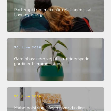
Parterapi fredericia når relationen skal
have ny energi
30. June 2026
Gardinbus: nem vej til skræddersyede
gardiner hjemme i stuen
30. June 2026
Møbelpolstring: sådan giver du dine