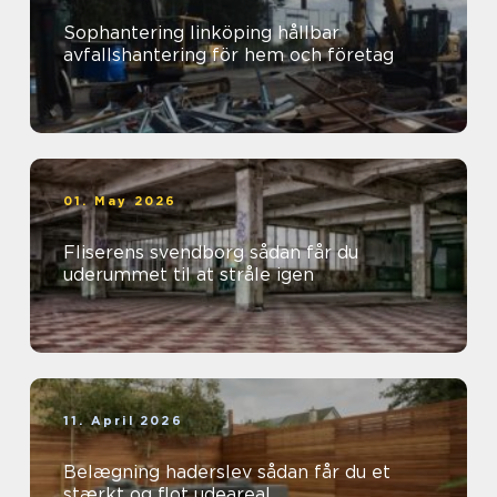
Sophantering linköping hållbar
avfallshantering för hem och företag
01. May 2026
Fliserens svendborg sådan får du
uderummet til at stråle igen
11. April 2026
Belægning haderslev sådan får du et
stærkt og flot udeareal