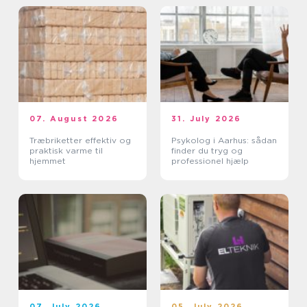
07. August 2026
31. July 2026
Træbriketter effektiv og
Psykolog i Aarhus: sådan
praktisk varme til
finder du tryg og
hjemmet
professionel hjælp
07. July 2026
05. July 2026