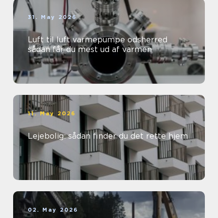
31. May 2026
Luft til luft varmepumpe odsherred
sådan får du mest ud af varmen
11. May 2026
Lejebolig: sådan finder du det rette hjem
02. May 2026