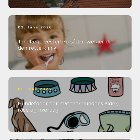
02. June 2026
Tandlæge vesterbro sådan vælger du
den rette klinik
01. June 2026
Hundefoder der matcher hundens alder,
race og hverdag