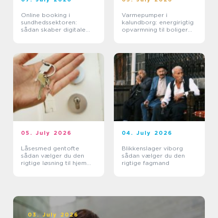
Online booking i
Varmepumper i
sundhedssektoren:
kalundborg: energirigtig
sådan skaber digitale
opvarmning til boliger
aftaler mere ro i
og erhverv
hverdagen
05. July 2026
04. July 2026
Låsesmed gentofte
Blikkenslager viborg
sådan vælger du den
sådan vælger du den
rigtige løsning til hjem
rigtige fagmand
og erhverv
03. July 2026