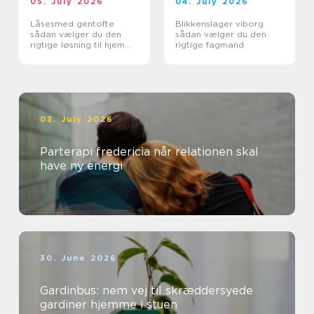
05. July 2026
04. July 2026
Låsesmed gentofte
Blikkenslager viborg
sådan vælger du den
sådan vælger du den
rigtige løsning til hjem
rigtige fagmand
og erhverv
03. July 2026
Parterapi fredericia når relationen skal
have ny energi
30. June 2026
Gardinbus: nem vej til skræddersyede
gardiner hjemme i stuen