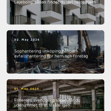
Lejebolig: sådan finder du det rette hjem
02. May 2026
Sophantering linköping hållbar
avfallshantering för hem och företag
01. May 2026
Fliserens svendborg sådan får du
uderummet til at stråle igen