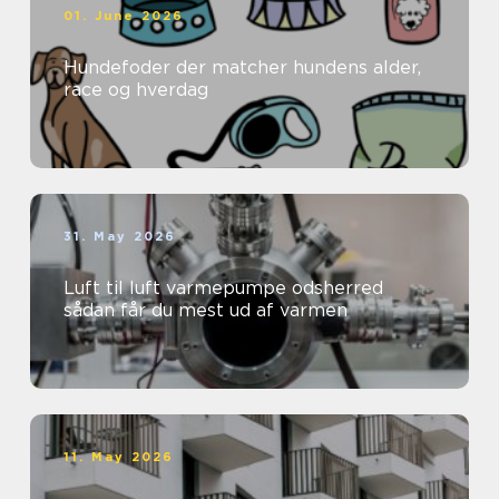
01. June 2026
Hundefoder der matcher hundens alder,
race og hverdag
31. May 2026
Luft til luft varmepumpe odsherred
sådan får du mest ud af varmen
11. May 2026