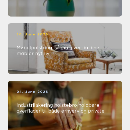
30. June 2026
Møbelpolstring: sådan giver du dine
møbler nyt liv
04. June 2026
Industrilakering holstebro holdbare
overflader til både erhverv og private