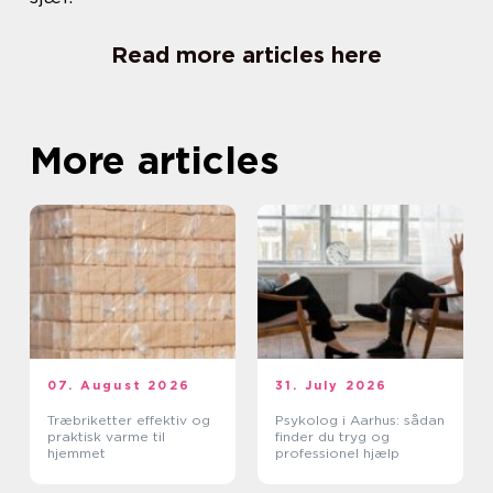
Read more articles here
More articles
07. August 2026
31. July 2026
Træbriketter effektiv og
Psykolog i Aarhus: sådan
praktisk varme til
finder du tryg og
hjemmet
professionel hjælp