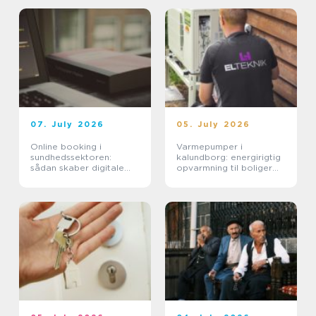
07. July 2026
05. July 2026
Online booking i
Varmepumper i
sundhedssektoren:
kalundborg: energirigtig
sådan skaber digitale
opvarmning til boliger
aftaler mere ro i
og erhverv
hverdagen