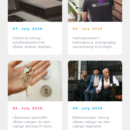
07. July 2026
05. July 2026
Online booking i
Varmepumper i
sundhedssektoren:
kalundborg: energirigtig
sådan skaber digitale
opvarmning til boliger
aftaler mere ro i
og erhverv
hverdagen
05. July 2026
04. July 2026
Låsesmed gentofte
Blikkenslager viborg
sådan vælger du den
sådan vælger du den
rigtige løsning til hjem
rigtige fagmand