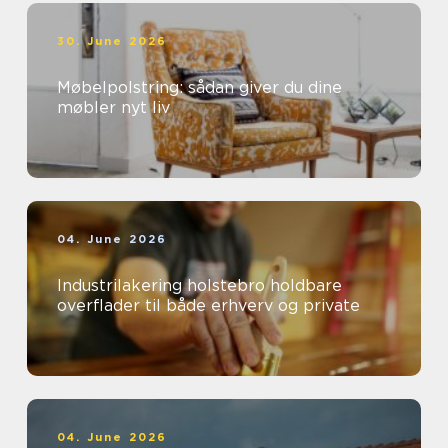
30. June 2026
Møbelpolstring: sådan giver du dine
møbler nyt liv
04. June 2026
Industrilakering holstebro holdbare
overflader til både erhverv og private
04. June 2026