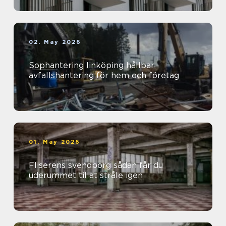
02. May 2026
Sophantering linköping hållbar
avfallshantering för hem och företag
01. May 2026
Fliserens svendborg sådan får du
uderummet til at stråle igen