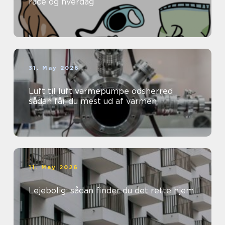
race og hverdag
31. May 2026
Luft til luft varmepumpe odsherred
sådan får du mest ud af varmen
11. May 2026
Lejebolig: sådan finder du det rette hjem