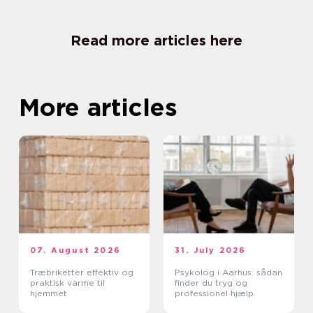
Read more articles here
More articles
07. August 2026
31. July 2026
Træbriketter effektiv og
Psykolog i Aarhus: sådan
praktisk varme til
finder du tryg og
hjemmet
professionel hjælp