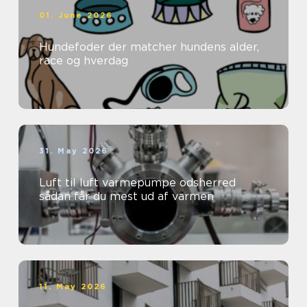
01. June 2026
Hundefoder der matcher hundens alder,
race og hverdag
31. May 2026
Luft til luft varmepumpe odsherred
sådan får du mest ud af varmen
11. May 2026