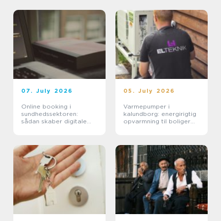
07. July 2026
05. July 2026
Online booking i
Varmepumper i
sundhedssektoren:
kalundborg: energirigtig
sådan skaber digitale
opvarmning til boliger
aftaler mere ro i
og erhverv
hverdagen