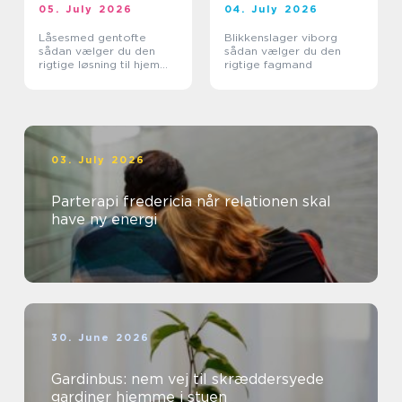
05. July 2026
04. July 2026
Låsesmed gentofte
Blikkenslager viborg
sådan vælger du den
sådan vælger du den
rigtige løsning til hjem
rigtige fagmand
og erhverv
03. July 2026
Parterapi fredericia når relationen skal
have ny energi
30. June 2026
Gardinbus: nem vej til skræddersyede
gardiner hjemme i stuen