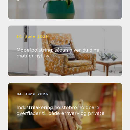
30. June 2026
Møbelpolstring: sådan giver du dine
møbler nyt liv
04. June 2026
Industrilakering holstebro holdbare
overflader til både erhverv og private