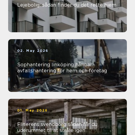
Lejebolig: sådan finder du det rette hjem
02. May 2026
Sophantering linköping hållbar
avfallshantering för hem och företag
01. May 2026
Fliserens svendborg sådan får du
uderummet til at stråle igen