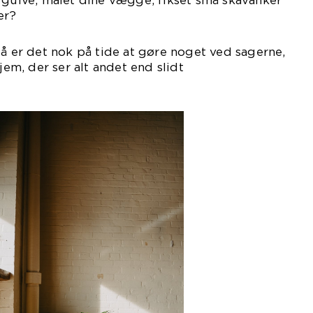
 gulve, malet dine vægge, fikset små skavanker
er?
så er det nok på tide at gøre noget ved sagerne,
hjem, der ser alt andet end slidt
d.