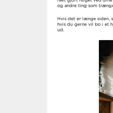
fået gjort noget ved dine
og andre ting som træng
Hvis det er længe siden, 
hvis du gerne vil bo i et 
u