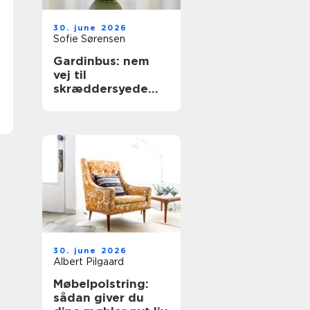
30. june 2026
Sofie Sørensen
Gardinbus: nem
vej til
skræddersyede
gardiner hjemme i
stuen
30. june 2026
Albert Pilgaard
Møbelpolstring:
sådan giver du