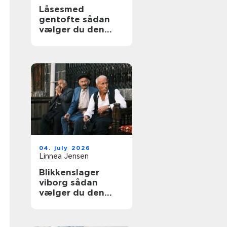
Låsesmed
gentofte sådan
vælger du den
rigtige løsning til
hjem og erhverv
04. july 2026
Linnea Jensen
Blikkenslager
viborg sådan
vælger du den
rigtige fagmand