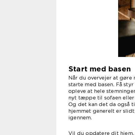
Start med basen
Når du overvejer at gøre n
starte med basen. Få styr 
opleve at hele stemningen l
nyt tæppe til sofaen eller
Og det kan det da også ti
hjemmet generelt er slidt,
igennem.
Vil du opdatere dit hjem,