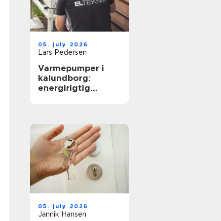
05. july 2026
Lars Pedersen
Varmepumper i
kalundborg:
energirigtig
opvarmning til
boliger og erhverv
05. july 2026
Jannik Hansen