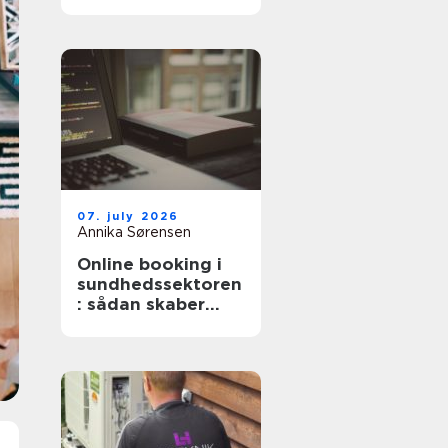
professionel hjælp
07. july 2026
Annika Sørensen
Online booking i
sundhedssektoren
: sådan skaber
digitale aftaler
mere ro i
hverdagen