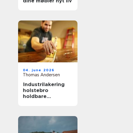
dine møbler nyt liv
04. june 2026
Thomas Andersen
Industrilakering
holstebro
holdbare
overflader til både
erhverv og private