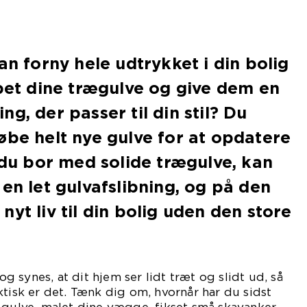
an forny hele udtrykket i din bolig
ebet dine trægulve og give dem en
g, der passer til din stil? Du
øbe helt nye gulve for at opdatere
s du bor med solide trægulve, kan
 en let gulvafslibning, og på den
yt liv til din bolig uden den store
 synes, at dit hjem ser lidt træt og slidt ud, så
ktisk er det. Tænk dig om, hvornår har du sidst