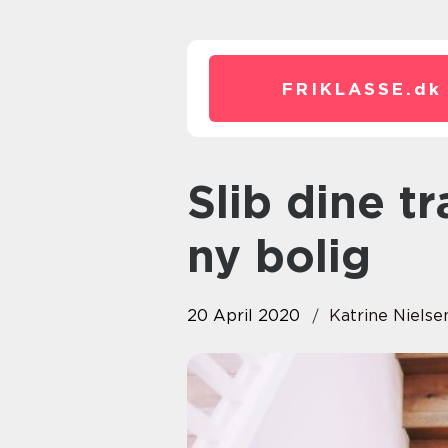
FRIKLASSE.
dk
Slib dine trægulve og få en helt
ny bolig
20 April 2020
Katrine Nielse