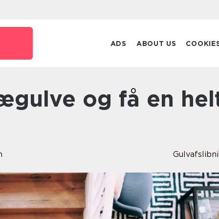
ADS
ABOUT US
COOKIE
n
Gulvafslibn