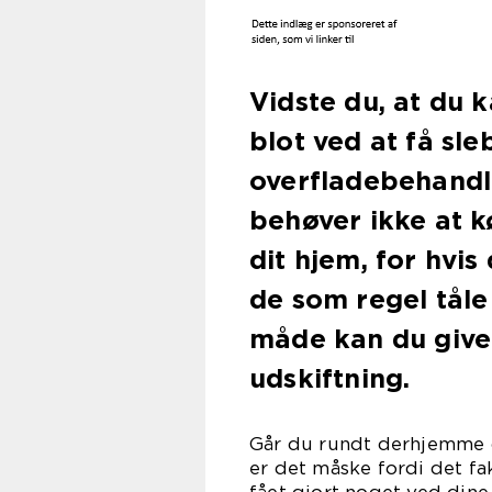
Vidste du, at du k
blot ved at få sl
overfladebehandlin
behøver ikke at k
dit hjem, for hvi
de som regel tåle
måde kan du give n
udskiftning.
Går du rundt derhjemme og
er det måske fordi det fa