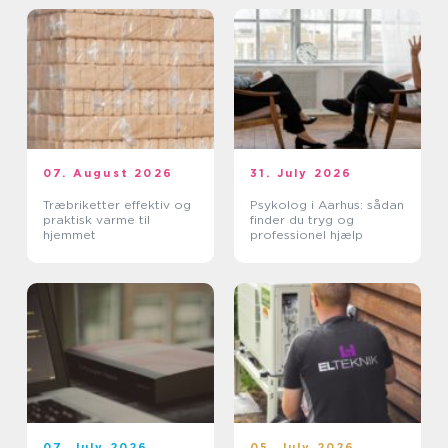
07. August 2026
31. July 2026
Træbriketter effektiv og
Psykolog i Aarhus: sådan
praktisk varme til
finder du tryg og
hjemmet
professionel hjælp
07. July 2026
05. July 2026