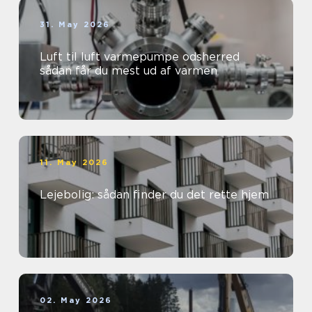
31. May 2026
Luft til luft varmepumpe odsherred
sådan får du mest ud af varmen
11. May 2026
Lejebolig: sådan finder du det rette hjem
02. May 2026