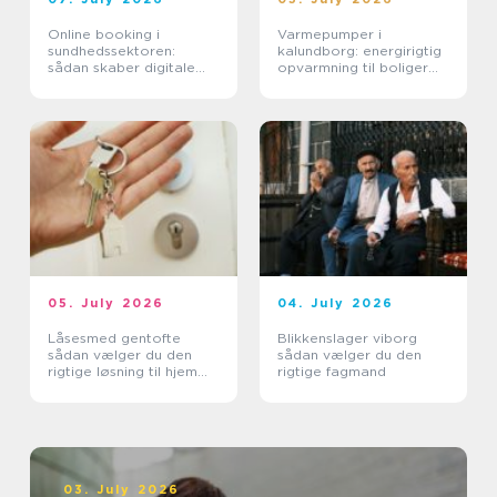
Online booking i
Varmepumper i
sundhedssektoren:
kalundborg: energirigtig
sådan skaber digitale
opvarmning til boliger
aftaler mere ro i
og erhverv
hverdagen
05. July 2026
04. July 2026
Låsesmed gentofte
Blikkenslager viborg
sådan vælger du den
sådan vælger du den
rigtige løsning til hjem
rigtige fagmand
og erhverv
03. July 2026