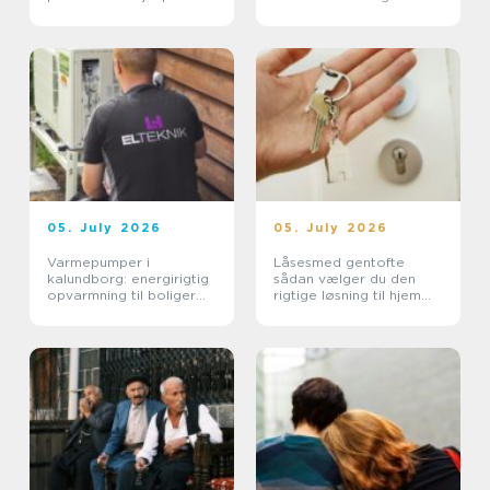
aftaler mere ro i
hverdagen
05. July 2026
05. July 2026
Varmepumper i
Låsesmed gentofte
kalundborg: energirigtig
sådan vælger du den
opvarmning til boliger
rigtige løsning til hjem
og erhverv
og erhverv