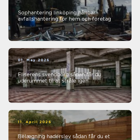
Sophantering linköping hållbar
avfallshantering för hem och företag
01. May 2026
Fliserens svendborg sådan får du
uderummet til at stråle igen
11. April 2026
Belægning haderslev sådan får du et