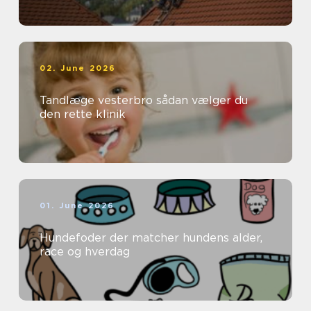
02. June 2026
Tandlæge vesterbro sådan vælger du
den rette klinik
01. June 2026
Hundefoder der matcher hundens alder,
race og hverdag