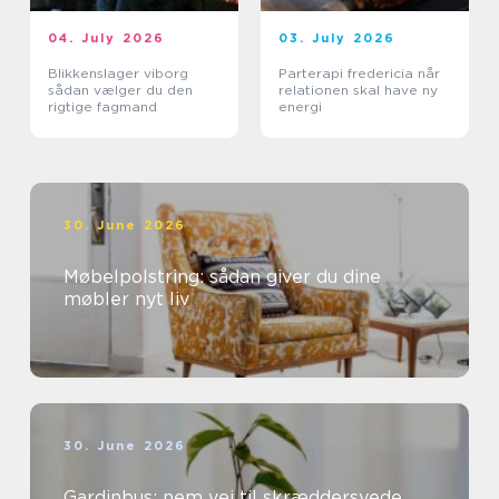
04. July 2026
03. July 2026
Blikkenslager viborg
Parterapi fredericia når
sådan vælger du den
relationen skal have ny
rigtige fagmand
energi
30. June 2026
Møbelpolstring: sådan giver du dine
møbler nyt liv
30. June 2026
Gardinbus: nem vej til skræddersyede